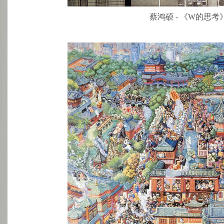
蔡鸿硕 - 《W的思考》-