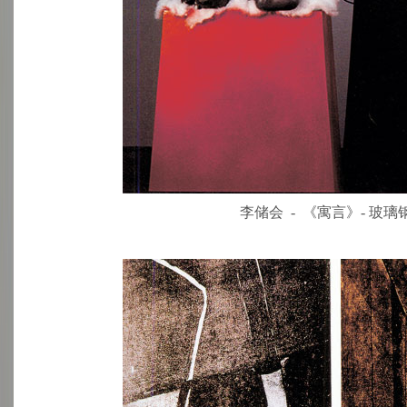
李储会 - 《寓言》- 玻璃钢