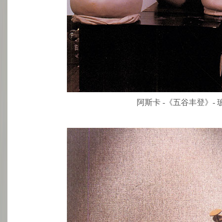
阿斯卡 -《五谷丰登》- 玻