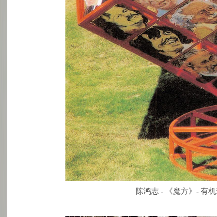
陈鸿志 - 《魔方》- 有机