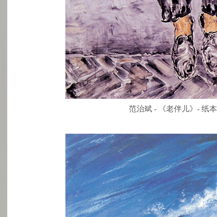
范治斌 - 《老伴儿》- 纸本