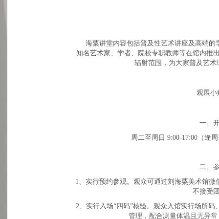
海粟讲堂内容包括普及性艺术讲座及高端的
知名艺术家、学者、院校专职教师等在馆内推
辐射范围，为大家普及艺术
观展小
一、
周二至周日 9:00-17:00（
二、
1、实行预约参观。观众可通过刘海粟美术馆微
不接受
2、实行入场“四码”核验。观众入馆实行场所码
管理，配合测量体温且无异常（