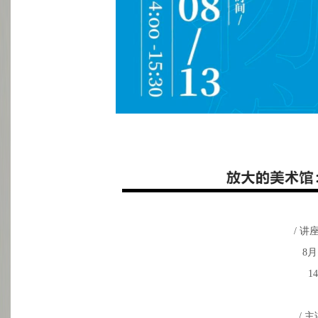
/ 讲
8月
14
/ 主