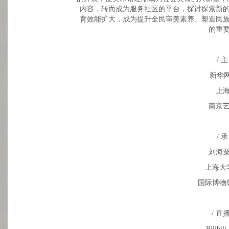
内容，转而成为服务社区的平台，探讨探索新
育效能扩大，成为提升全民审美素养、塑造民
的重
/ 主
新华
上
南京
/ 承
刘海
上海大
国际博物
/ 直
Bilib