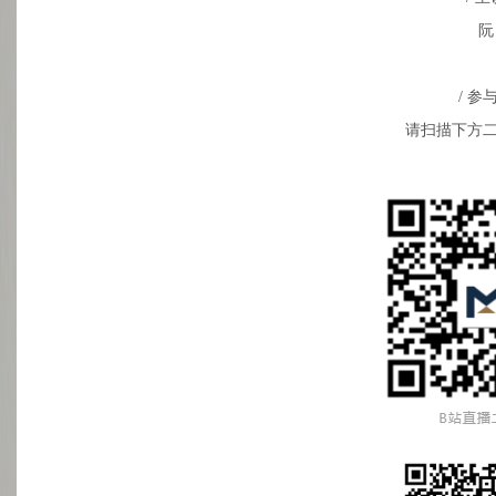
阮
/ 参
请扫描下方