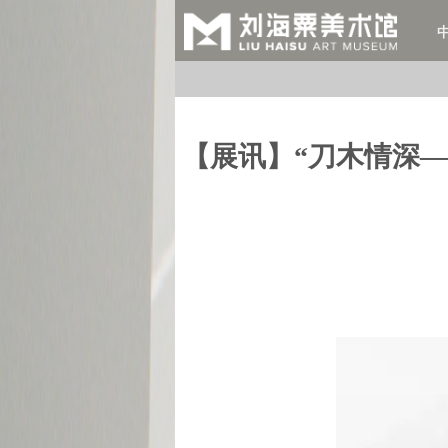
【展讯】“刀木情深—