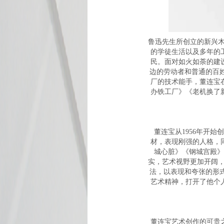
鲁迅先生所创立的新兴木
的学徒生活以及多年的
民。面对如火如荼的建
边的劳动者和普通的百姓
厂的技术能手，董连宝
办铁工厂》《老机换了
董连宝从1956年开
材，表现刚强的人格，
城心脏》《钢城宫殿》
实，艺术视野更加开阔，
法，以表现和夸张的形
艺术精神，打开了他个
董连宝艺术创作的可贵