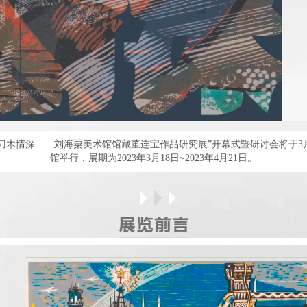
刀木情深——刘海粟美术馆馆藏董连宝作品研究展”开幕式暨研讨会将于3月18
馆举行，展期为2023年3月18日~2023年4月21日。