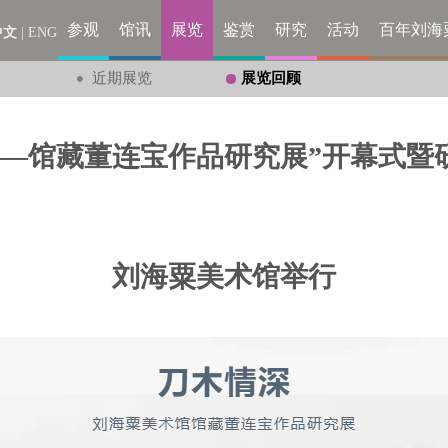
参观
馆讯
展览
鉴赏
研究
活动
百年刘海
中文
|
ENG
近期展览
展览回顾
—馆藏董连宝作品研究展”开幕式暨
刘海粟美术馆举行