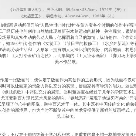
刻版画运动所倡导的“人民性”和“时代性”在董连宝各个时期的创作中得到
工厂经历使他的创作自然地体现着新兴木刻运动的精神：关注现实，紧随
设场景和真实生动的劳动人民，他挥洒着自己的激情，纵情创作、佳作迭
，如1960年代 创作的《女徒工》《节日里的检修工》《水乡奔新流》
在表现劳动生活和工人形象上拥有别人无法比拟的优势，内容饱满、构思
新貌》《大打冶金矿山之仗》，而早期的《工人业余画家》《赛刀场上学
美术作品展。
始创作第一张版画时，便认定了版画作为其创作的主要形式，因为版画不仅
同时可以让画家的想象力得以充分的实现，使画家具有导演的能力。这些
《钢城凯歌》中得以充分的展现。当时董连宝在经过了几年的学院艺术进
尤其受到西方现代艺术风格的影响。“钢城系列”展现了他游刃有余的“导
式呈现了他心中的图像，融中西艺术于一体。其中既有中国传统文化 的象
人创作的新境界，也为当时不断复苏中的美术界提供了新鲜的版画样式，
览上获奖。
之处，不仅在于他始终善于学习和积累，更重要的是不拘一格地去发掘各